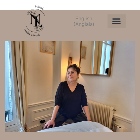
English
(
Anglais
)