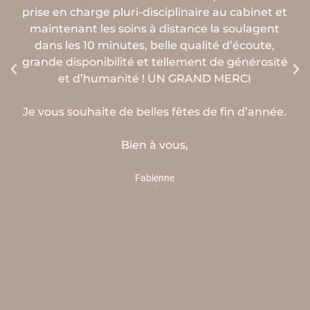
prise en charge pluri-disciplinaire au cabinet et
ab
maintenant les soins à distance la soulagent
dans les 10 minutes, belle qualité d’écoute,
tie
grande disponibilité et tellement de générosité
fa
et d’humanité ! UN GRAND MERCI
e
a
Je vous souhaite de belles fêtes de fin d’année.
go
Bien à vous,
pe
Fabienne
Cliente