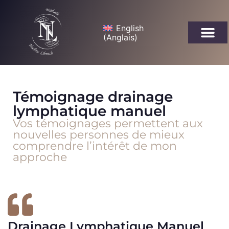
English
(
Anglais
)
Témoignage drainage
lymphatique manuel
Vos témoignages permettent aux
nouvelles personnes de mieux
comprendre l’intérêt de mon
approche
Drainage Lymphatique Manuel